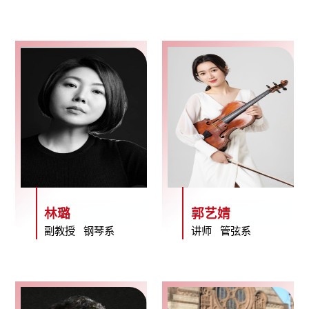
林璐
郭艺婧
副教授 钢琴系
讲师 管弦系