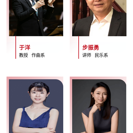
于洋
步振勇
教授 作曲系
讲师 民乐系