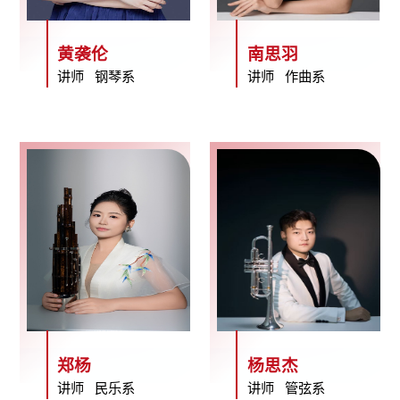
黄袭伦
南思羽
讲师 钢琴系
讲师 作曲系
郑杨
杨思杰
讲师 民乐系
讲师 管弦系